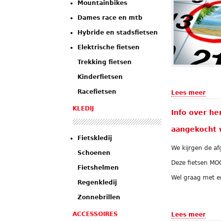
Mountainbikes
Dames race en mtb
Hybride en stadsfietsen
Elektrische fietsen
Trekking fietsen
Kinderfietsen
Racefietsen
Lees meer
KLEDIJ
Info over he
aangekocht 
Fietskledij
We kijrgen de af
Schoenen
Deze fietsen M
Fietshelmen
Wel graag met e
Regenkledij
Zonnebrillen
ACCESSOIRES
Lees meer