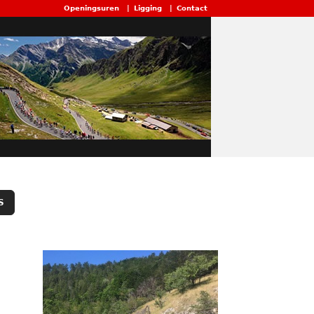
Openingsuren
|
Ligging
|
Contact
S