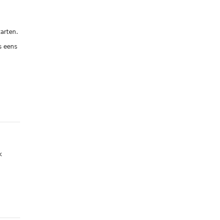
tarten.
s eens
k