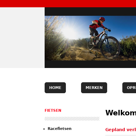
HOME
MERKEN
OPR
FIETSEN
Welkom
Racefietsen
Gepland verl