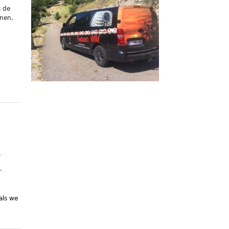
s de
nen.
.
.
als we