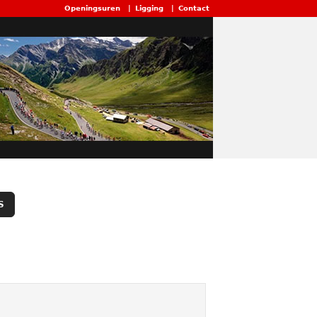
Openingsuren
|
Ligging
|
Contact
S