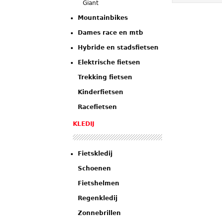
Giant
Mountainbikes
Dames race en mtb
Hybride en stadsfietsen
Elektrische fietsen
Trekking fietsen
Kinderfietsen
Racefietsen
KLEDIJ
Fietskledij
Schoenen
Fietshelmen
Regenkledij
Zonnebrillen