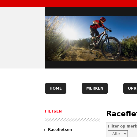
HOME
MERKEN
OPR
FIETSEN
Racefie
Filter op mer
Racefietsen