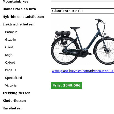
Mountainbikes
Dames race en mtb
Giant Entour e+ 1
Hybride en stadsfietsen
Elektrische fietsen
Batavus
Gazelle
Giant
Koga
Oxford
Pegaus
www.giant-bicycles.com/nl/entour-eplu
Specialized
Prijs:
2549.00€
Victoria
Trekking fietsen
Kinderfietsen
Racefietsen