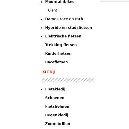
Mountainbikes
Giant
Dames race en mtb
Hybride en stadsfietsen
Elektrische fietsen
Trekking fietsen
Kinderfietsen
Racefietsen
KLEDIJ
Fietskledij
Schoenen
Fietshelmen
Regenkledij
Zonnebrillen