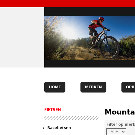
HOME
MERKEN
OPR
FIETSEN
Mounta
Filter op mer
Racefietsen