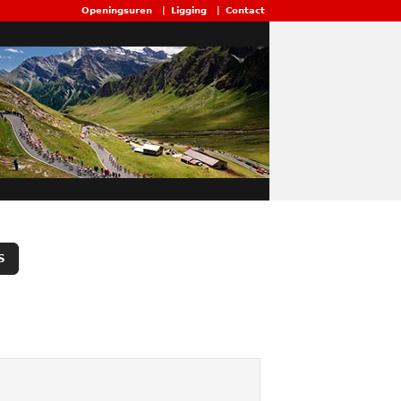
Openingsuren
|
Ligging
|
Contact
S